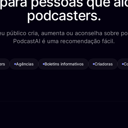
 para pessoas que a
podcasters.
eu público cria, aumenta ou aconselha sobre po
PodcastAI é uma recomendação fácil.
ers
Agências
Boletins informativos
Criadoras
Co