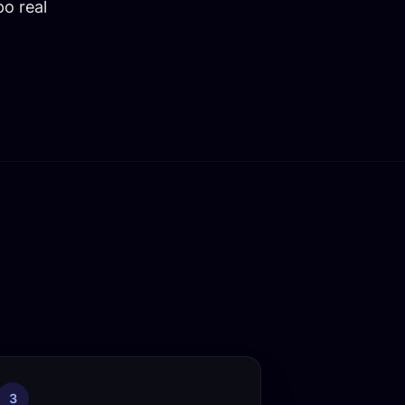
o real
3