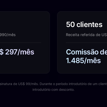
50 clientes
 990/mês
Receita referida de U
 $ 297/mês
Comissão d
1.485/mês
natura de US$ 99/mês. Durante o período introdutório de um client
introdutório com desconto.