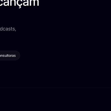
lcançam
dcasts,
nsultoras