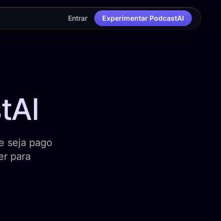
Entrar
Experimentar PodcastAI
tAI
e seja pago
er para